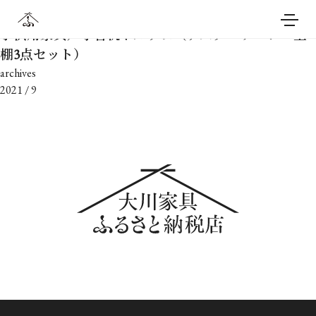
news
子供用家具／学習机ドルチェ（デスク・ワゴン・上
棚3点セット）
archives
2021 / 9